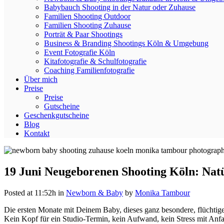
Babybauch Shooting in der Natur oder Zuhause
Familien Shooting Outdoor
Familien Shooting Zuhause
Porträt & Paar Shootings
Business & Branding Shootings Köln & Umgebung
Event Fotografie Köln
Kitafotografie & Schulfotografie
Coaching Familienfotografie
Über mich
Preise
Preise
Gutscheine
Geschenkgutscheine
Blog
Kontakt
19 Juni
Neugeborenen Shooting Köln: Natür
Posted at 11:52h
in
Newborn & Baby
by
Monika Tambour
Die ersten Monate mit Deinem Baby, dieses ganz besondere, flüchtige 
Kein Kopf für ein Studio-Termin, kein Aufwand, kein Stress mit Anf